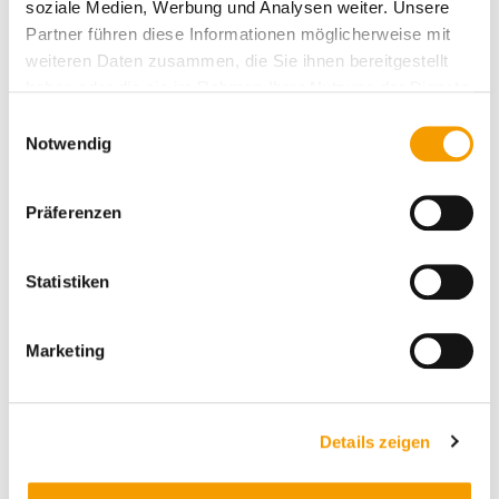
soziale Medien, Werbung und Analysen weiter. Unsere
Partner führen diese Informationen möglicherweise mit
weiteren Daten zusammen, die Sie ihnen bereitgestellt
haben oder die sie im Rahmen Ihrer Nutzung der Dienste
gesammelt haben.
E
Notwendig
i
n
w
Präferenzen
i
l
l
Statistiken
i
g
Marketing
u
n
g
Details und Varianten
Details zeigen
s
a
u