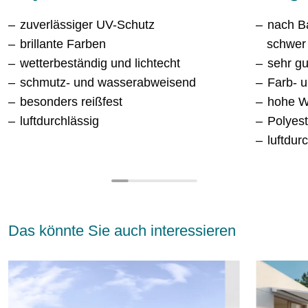
zuverlässiger UV-Schutz
nach Ba
brillante Farben
schwer
wetterbeständig und lichtecht
sehr g
schmutz- und wasserabweisend
Farb- u
besonders reißfest
hohe W
luftdurchlässig
Polyes
luftdur
Das könnte Sie auch interessieren