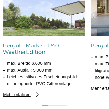
Pergola-Markise P40
Pergol
WeatherEdition
max. B
max. Breite: 6.000 mm
max. T
max. Ausfall: 5.000 mm
filigra
Leichtes, stilvolles Erscheinungsbild
hohe Wi
mit integrierter PVC-Gittereinlage
Mehr erf
Mehr erfahren