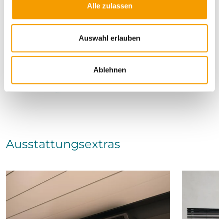
Alle zulassen
s
w
a
Auswahl erlauben
h
l
Ablehnen
Ausstattungsextras