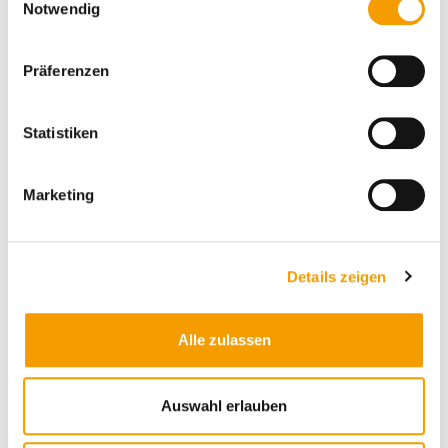
Notwendig
i
n
w
Sonnenschirme
Präferenzen
i
l
l
Statistiken
i
g
Marketing
u
n
g
Details zeigen
s
a
u
Alle zulassen
s
w
a
Auswahl erlauben
h
Sonnensegel
l