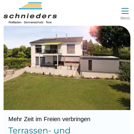
Direkt zur Top-Navigation
Direkt zur Hauptnavigation
Zum Inhalt springen
Direkt zum Footer
Hauptnavigation
Menü
Mehr Zeit im Freien verbringen
Terrassen- und