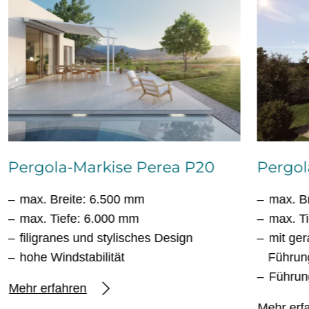
Pergola-Markise Perea P20
Pergol
max. Breite: 6.500 mm
max. B
max. Tiefe: 6.000 mm
max. T
filigranes und stylisches Design
mit ge
hohe Windstabilität
Führun
Führun
Mehr erfahren
Mehr erf