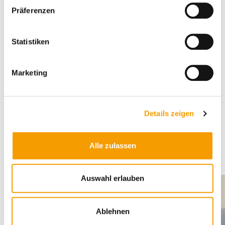
w
Präferenzen
i
l
l
Statistiken
i
g
Marketing
u
n
g
Details zeigen
s
a
u
Ausstattungsextras
Alle zulassen
s
w
a
Auswahl erlauben
h
l
Ablehnen