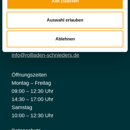
Alle zulassen
s
w
a
Rollladen Schnieders GmbH
Auswahl erlauben
h
Gutenbergstraße 6
l
49479 Ibbenbüren
Ablehnen
+49(0) 5451 99500
info@rollladen-schnieders.de
Öffnungszeiten
Montag – Freitag
09:00 – 12:30 Uhr
14:30 – 17:00 Uhr
Samstag
10:00 – 12:30 Uhr