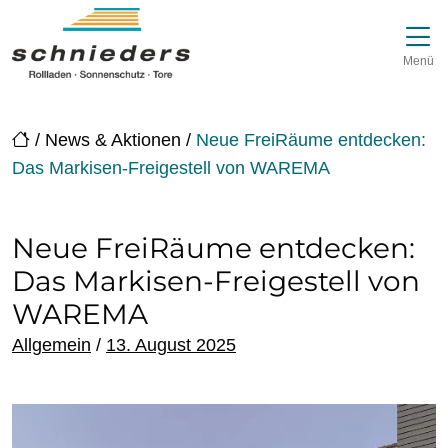
Direkt zur Top-Navigation
Direkt zur Hauptnavigation
Zum Inhalt springen
Direkt zum Footer
Hauptnavigation
Menü
/
News & Aktionen
/
Neue FreiRäume entdecken:
Das Markisen-Freigestell von WAREMA
Neue FreiRäume entdecken:
Das Markisen-Freigestell von
WAREMA
Posted on
Allgemein
/
13. August 2025