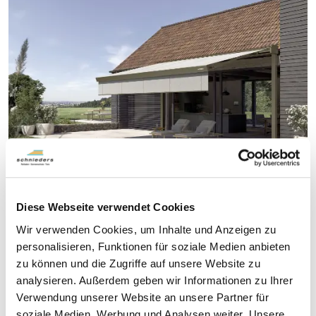
Ob auf der Terrasse oder doch lieber im Garten –
das neue Markisen-Freigestell von WAREMA
Diese Webseite verwendet Cookies
schenkt Ihnen die Freiheit zu wählen. Bestückt mit
Wir verwenden Cookies, um Inhalte und Anzeigen zu
einer oder zwei Pergola- bzw. Terrassen-Markisen
personalisieren, Funktionen für soziale Medien anbieten
genießen Sie kühlen Schatten genau dort, wo Sie ihn
zu können und die Zugriffe auf unsere Website zu
benötigen!
analysieren. Außerdem geben wir Informationen zu Ihrer
Verwendung unserer Website an unsere Partner für
soziale Medien, Werbung und Analysen weiter. Unsere
Durch die
fassadenunabhängige Montage
erfüllt