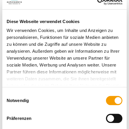
unsere Kunden begeistern – lassen Sie sich davon
inspirieren!
Diese Webseite verwendet Cookies
Wir verwenden Cookies, um Inhalte und Anzeigen zu
Zu den Referenzen
personalisieren, Funktionen für soziale Medien anbieten
zu können und die Zugriffe auf unsere Website zu
analysieren. Außerdem geben wir Informationen zu Ihrer
Verwendung unserer Website an unsere Partner für
soziale Medien, Werbung und Analysen weiter. Unsere
Partner führen diese Informationen möglicherweise mit
weiteren Daten zusammen, die Sie ihnen bereitgestellt
haben oder die sie im Rahmen Ihrer Nutzung der Dienste
gesammelt haben.
E
Notwendig
i
n
w
Präferenzen
i