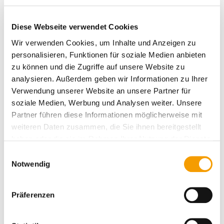
Sonneneinstrahlung individuell regulierbar durch
Lamellenwendung
Diese Webseite verwendet Cookies
Wir verwenden Cookies, um Inhalte und Anzeigen zu
personalisieren, Funktionen für soziale Medien anbieten
zu können und die Zugriffe auf unsere Website zu
analysieren. Außerdem geben wir Informationen zu Ihrer
Verwendung unserer Website an unsere Partner für
Zuverlässiger Wetterschutz bei geschlossenen
soziale Medien, Werbung und Analysen weiter. Unsere
Lamellen
Partner führen diese Informationen möglicherweise mit
weiteren Daten zusammen, die Sie ihnen bereitgestellt
haben oder die sie im Rahmen Ihrer Nutzung der Dienste
gesammelt haben.
E
Notwendig
i
n
w
Optional auch mit Anschluss an die Hausfassade
Präferenzen
i
l