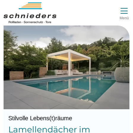
Direkt zur Top-Navigation
Direkt zur Hauptnavigation
Zum Inhalt springen
Direkt zum Footer
Hauptnavigation
Menü
Stilvolle Lebens(t)räume
Lamellendächer im