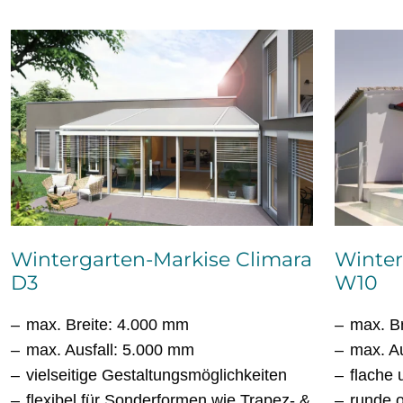
Wintergarten-Markise Climara
Winter
D3
W10
max. Breite: 4.000 mm
max. B
max. Ausfall: 5.000 mm
max. A
vielseitige Gestaltungsmöglichkeiten
flache
flexibel für Sonderformen wie Trapez- &
runde 