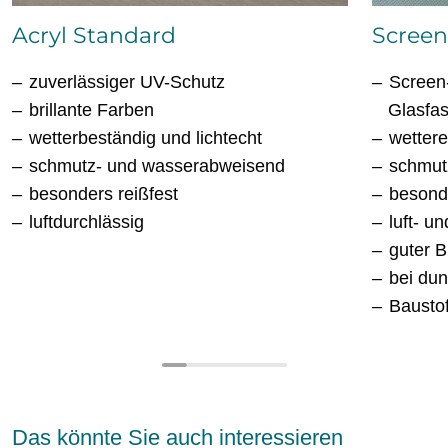
Acryl Standard
Scree
zuverlässiger UV-Schutz
Screen
brillante Farben
Glasfa
wetterbeständig und lichtecht
wettere
schmutz- und wasserabweisend
schmut
besonders reißfest
besonde
luftdurchlässig
luft- u
guter 
bei dun
Bausto
Das könnte Sie auch interessieren