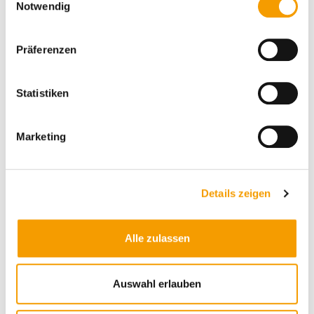
Notwendig
i
n
w
Präferenzen
i
l
l
Statistiken
i
g
Marketing
u
n
Details und Varianten
g
Details zeigen
s
a
u
Alle zulassen
s
w
a
Auswahl erlauben
h
l