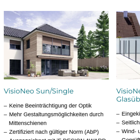
VisioNeo Sun/Single
VisioN
Glasüb
Keine Beeinträchtigung der Optik
Eingek
Mehr Gestaltungsmöglichkeiten durch
Seitlic
Mittenschienen
Wind- 
Zertifiziert nach gültiger Norm (AbP)
Geprüft