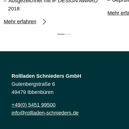
Ausgezeichnet mit iF DESIGN AWARD
2018
Mehr erf
Mehr erfahren
Rollladen Schnieders GmbH
Gutenbergstraße 6
49479 Ibbenbüren
+49(0) 5451 99500
info@rollladen-schnieders.de