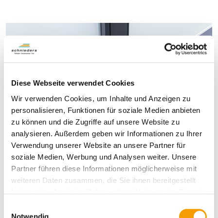
Diese Webseite verwendet Cookies
Wir verwenden Cookies, um Inhalte und Anzeigen zu
personalisieren, Funktionen für soziale Medien anbieten
zu können und die Zugriffe auf unsere Website zu
analysieren. Außerdem geben wir Informationen zu Ihrer
Verwendung unserer Website an unsere Partner für
soziale Medien, Werbung und Analysen weiter. Unsere
Partner führen diese Informationen möglicherweise mit
Absturzsicherungen bieten
weiteren Daten zusammen, die Sie ihnen bereitgestellt
zuverlässigen Schutz und erhöhen die
haben oder die sie im Rahmen Ihrer Nutzung der Dienste
Sicherheit an Fenster, Balkonen oder
gesammelt haben.
E
Treppen für mehr Schutz und Sicherheit
Notwendig