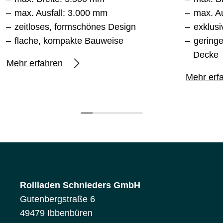
max. Ausfall: 3.000 mm
max. A
zeitloses, formschönes Design
exklus
flache, kompakte Bauweise
gering
Decke
Mehr erfahren
Mehr erf
Rollladen Schnieders GmbH
Gutenbergstraße 6
49479 Ibbenbüren