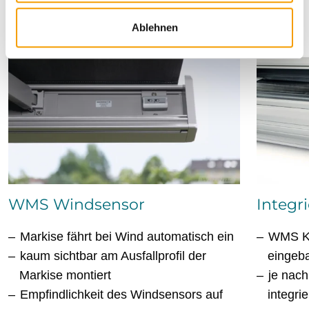
l
Ablehnen
WMS Windsensor
Integr
Markise fährt bei Wind automatisch ein
WMS Ko
kaum sichtbar am Ausfallprofil der
eingeb
Markise montiert
je nach
Empfindlichkeit des Windsensors auf
integri