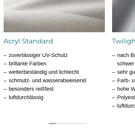
Acryl Standard
Twiligh
zuverlässiger UV-Schutz
nach Ba
brillante Farben
schwer
wetterbeständig und lichtecht
sehr g
schmutz- und wasserabweisend
Farb- u
besonders reißfest
hohe W
luftdurchlässig
Polyes
luftdur