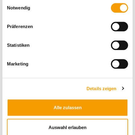
E
Notwendig
i
n
w
Details und Varianten
Präferenzen
i
l
l
Statistiken
i
g
Marketing
u
n
g
Details zeigen
s
a
u
Alle zulassen
s
w
a
Auswahl erlauben
Ausstattungsextras
h