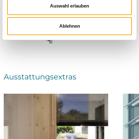
a
Auswahl erlauben
h
l
Ablehnen
Ausstattungsextras