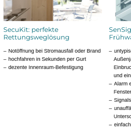
SecuKit: perfekte
SenSig
Rettungsweglösung
Frühw
Notöffnung bei Stromausfall oder Brand
untypi
hochfahren in Sekunden per Gurt
Außenja
dezente Innenraum-Befestigung
Einbruc
und ei
Alarm 
Fenste
Signals
unauffä
Untersc
einfach