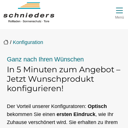
Direkt zur Top-Navigation
Direkt zur Hauptnavigation
Zum Inhalt springen
Direkt zum Footer
Hauptnavigation
Menü
/
Konfiguration
Ganz nach Ihren Wünschen
In 5 Minuten zum Angebot –
Jetzt Wunschprodukt
konfigurieren!
Der Vorteil unserer Konfiguratoren:
Optisch
bekommen Sie einen
ersten Eindruck
, wie Ihr
Zuhause verschönert wird. Sie erhalten zu Ihrem