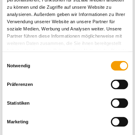
zu können und die Zugriffe auf unsere Website zu
Markisen / Terrassendach konfigurieren
analysieren. Außerdem geben wir Informationen zu Ihrer
Verwendung unserer Website an unsere Partner für
soziale Medien, Werbung und Analysen weiter. Unsere
Konfigurieren Sie Ihr Wunschprodukt im
Outdoor
Partner führen diese Informationen möglicherweise mit
Living Bereich
und erhalten Sie ein unverbindliches
weiteren Daten zusammen, die Sie ihnen bereitgestellt
Angebot.
haben oder die sie im Rahmen Ihrer Nutzung der Dienste
gesammelt haben.
E
Notwendig
i
n
w
Präferenzen
i
l
l
Statistiken
i
g
Marketing
u
n